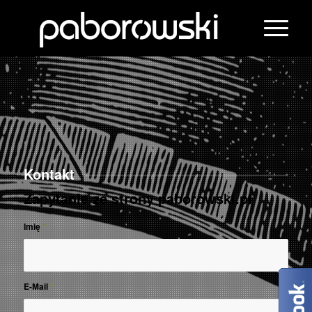
Kontakt
Zapytanie ze strony paborowski.pl
Imię
*
E-Mail
*