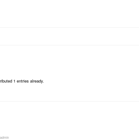
główna
o mnie
zesp
ibuted 1 entries already.
dadmin