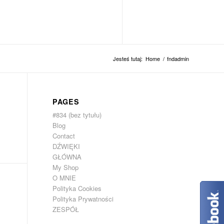
ół
dźwięki
kontakt
Jesteś tutaj:
Home
/
fndadmin
PAGES
#834 (bez tytułu)
Blog
Contact
DŹWIĘKI
GŁÓWNA
My Shop
O MNIE
Polityka Cookies
Polityka Prywatności
ZESPÓŁ