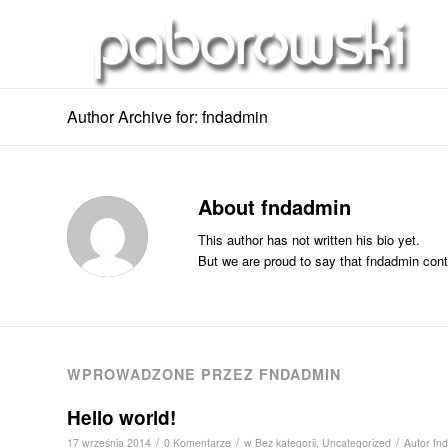
Author Archive for: fndadmin
About
fndadmin
This author has not written his bio yet.
But we are proud to say that
fndadmin
contr
WPROWADZONE PRZEZ FNDADMIN
Hello world!
/
/
/
17 września 2014
0 Komentarze
w
Bez kategorii
,
Uncategorized
Autor
fn